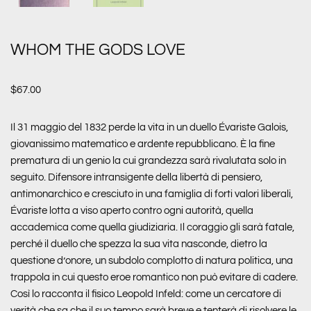
WHOM THE GODS LOVE
$
67.00
Il 31 maggio del 1832 perde la vita in un duello Évariste Galois,
giovanissimo matematico e ardente repubblicano. È la fine
prematura di un genio la cui grandezza sarà rivalutata solo in
seguito. Difensore intransigente della libertà di pensiero,
antimonarchico e cresciuto in una famiglia di forti valori liberali,
Évariste lotta a viso aperto contro ogni autorità, quella
accademica come quella giudiziaria. Il coraggio gli sarà fatale,
perché il duello che spezza la sua vita nasconde, dietro la
questione d’onore, un subdolo complotto di natura politica, una
trappola in cui questo eroe romantico non può evitare di cadere.
Così lo racconta il fisico Leopold Infeld: come un cercatore di
verità che sa che il suo tempo sarà breve e tenterà di risolvere le